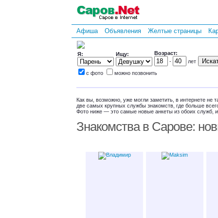
Афиша
Объявления
Желтые страницы
Ка
Возраст:
Я:
Ищу:
-
лет
с фото
можно позвонить
Как вы, возможно, уже могли заметить, в интернете не 
две самых крупных службы знакомств, где больше всег
Фото ниже — это самые новые анкеты из обоих служб, и
Знакомства в Сарове: но