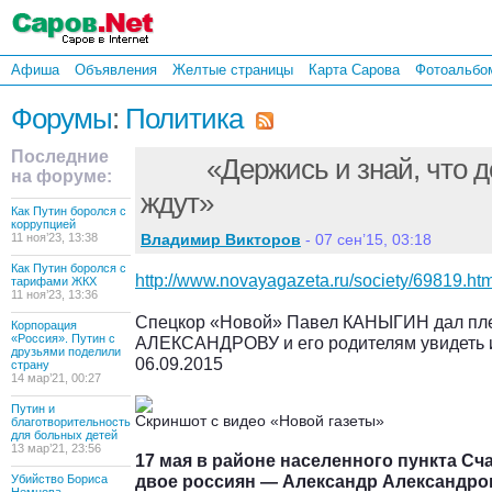
Афиша
Объявления
Желтые страницы
Карта Сарова
Фотоальбо
Форумы
:
Политика
Последние
«Держись и знай, что д
на форуме:
ждут»
Как Путин боролся с
коррупцией
11 ноя’23, 13:38
Владимир Викторов
- 07 сен’15, 03:18
Как Путин боролся с
http://www.novayagazeta.ru/society/69819.htm
тарифами ЖКХ
11 ноя’23, 13:36
Спецкор «Новой» Павел КАНЫГИН дал пле
Корпорация
«Россия». Путин с
АЛЕКСАНДРОВУ и его родителям увидеть и
друзьями поделили
06.09.2015
страну
14 мар’21, 00:27
Путин и
Скриншот с видео «Новой газеты»
благотворительность
для больных детей
13 мар’21, 23:56
17 мая в районе населенного пункта Сча
двое россиян — Александр Александров
Убийство Бориса