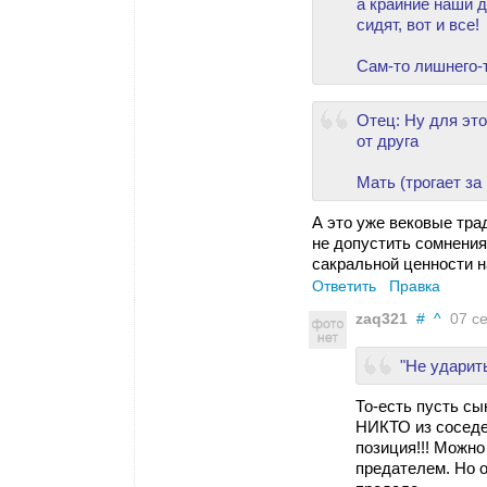
а крайние наши д
сидят, вот и все!
Сам-то лишнего-т
Отец: Ну для это
от друга
Мать (трогает за
А это уже вековые тра
не допустить сомнени
сакральной ценности н
Ответить
Правка
zaq321
#
^
07 се
"Не ударить
То-есть пусть сы
НИКТО из сосед
позиция!!! Можно
предателем. Но он