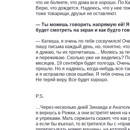
что не болеете, что дома все хорошо. По К
Верю, что дождется. Надеюсь, что у нее то
тоже товарищи, друзья не оставляют.
— Ты можешь говорить напрямую ей! Я 
будет смотреть на экран и как будто гов
— Катюша, я очень по тебе соскучился! Оч
пишу письма каждый день, но, понятно, что
я думаю, ты их прочитаешь… Молюсь за те
и переживаю. Сколько уже не виделись? По
месяцев, 19 сентября будет полгода. Очень 
прошло. Но я надеюсь, когда-нибудь все-т
и я исправлю свои ошибки. Я тебя очень с
Не теряй веру. Все будет хорошо.
P.S.
…Через несколько дней Зинаида и Анатолий 
я вернусь в Рожки, а они встретят меня н
и упреками. Мать сержанта скажет, что как 
а если бы въехал, то встретился бы с «пра
переписывать номер машины, на которой 