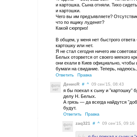
и картошка. Сына отняли. Тихо сидет
и картошки.
Чего вы им предъявляете? Отсутствие
что по ящику луденят?
Какой сюрприз!
В общем, у меня нет быстрого ответа 
картошку или нет.
Я не стал сегодня ничего им советова
Белых оторвется от своего мягкого 
они ехали в Киев официально, чтобы 
бумаги на свидание. Теперь, надеюсь,
Ответить
Правка
ДенисR
#
^
09 сен’15, 08:43
я бы поехал к сыну и "картошку" б
делу Н. Белых.
А грязь — да всегда найдутся "доб
будут.
Ответить
Правка
zaq321
#
^
09 сен’15, 09:16
я бы поехал к сыну и "