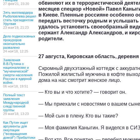
Немцова
обвиняют их в террористической деяте
27 фев’21, 23:20
месяцев спецкор «Новой» Павел Каныги
Зять миллиардера
в Киеве. Пленные россияне особенно ос
Рыболовлева решил
передать весточку родным и услышать 
стать президентом
Уругвая
удалось установить своеобразный виде
23 мая’19, 21:23
сержант Александр Александров, и киро
Дело подмосковных
родители.
прокуроров
окончательно
развалено
24 ноя’18, 12:25
27 августа, Кировская область, деревня
Заявления
В.В.Путина о
Скромный двухэтажный коттедж с аккуратн
национализме и
"мученической"
Пожилой жилистый мужчина в кофте выходи
смерти населения
России в ядерной
дома на нас смотрит женское лицо.
войне.
06 ноя’18, 19:51
— Кто вы и что хотите? — говорит он.
Полный текст
заявления
Международной
— Мы приехали с новостями о вашем сыне
следственной
группы
29 мая’18, 13:23
— Мой сын в плену. Кто вы такие?
Как Путин ищет
аргументы для
— Моя фамилия Каныгин. Я виделся в С
оккупации
("возвращения
домой") Прибалтики
— Вот кто. Все понятно, — перебил мужчи