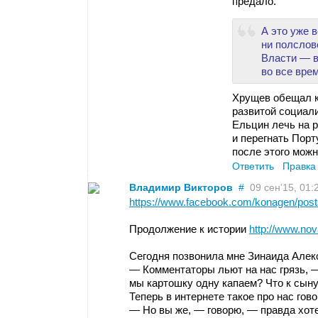
предало.
А это уже 
ни полслов
Власти — в
во все вре
Хрущев обещал к
развитой социал
Ельцин лечь на р
и перегнать Порту
после этого можн
Ответить
Правка
Владимир Викторов
#
09 сен’15, 01:
https://www.facebook.com/konagen/pos
Продолжение к истории
http://www.nov
Сегодня позвонила мне Зинаида Алек
— Комментаторы льют на нас грязь, —
мы картошку одну капаем? Что к сыну
Теперь в интернете такое про нас гово
— Но вы же, — говорю, — правда хоте