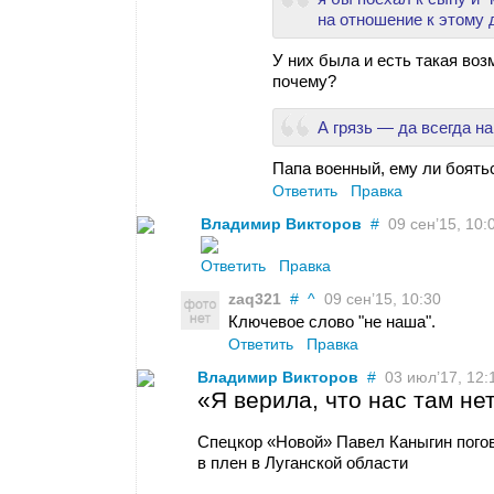
на отношение к этому 
У них была и есть такая воз
почему?
А грязь — да всегда н
Папа военный, ему ли боятьс
Ответить
Правка
Владимир Викторов
#
09 сен’15, 10:0
Ответить
Правка
zaq321
#
^
09 сен’15, 10:30
Ключевое слово "не наша".
Ответить
Правка
Владимир Викторов
#
03 июл’17, 12:
«Я верила, что нас там не
Спецкор «Новой» Павел Каныгин пого
в плен в Луганской области