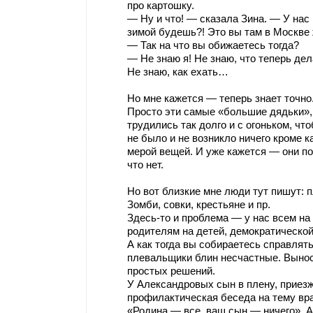
про картошку.
— Ну и что! — сказала Зина. — У нас
зимой будешь?! Это вы там в Москв
— Так на что вы обижаетесь тогда?
— Не знаю я! Не знаю, что теперь дел
Не знаю, как ехать…
Но мне кажется — теперь знает точно. 
Просто эти самые «большие дядьки»,
трудились так долго и с огоньком, чт
не было и не возникло ничего кроме к
мерой вещей. И уже кажется — они по
что нет.
Но вот близкие мне люди тут пишут: 
Зомби, совки, крестьяне и пр.
Здесь-то и проблема — у нас всем на 
родителям на детей, демократическо
А как тогда вы собираетесь справлять
плевальщики блин несчастные. Вынос
простых решений.
У Александровых сын в плену, приезж
профилактическая беседа на тему вра
«Родина — все, ваш сын — ничего». А 