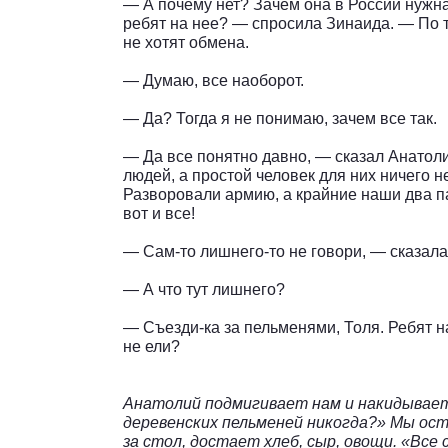
— А почему нет? Зачем она в России нужн
ребят на нее? — спросила Зинаида. — По т
не хотят обмена.
— Думаю, все наоборот.
— Да? Тогда я не понимаю, зачем все так.
— Да все понятно давно, — сказал Анатол
людей, а простой человек для них ничего н
Разворовали армию, а крайние наши два па
вот и все!
— Сам-то лишнего-то не говори, — сказал
— А что тут лишнего?
— Съезди-ка за пельменями, Толя. Ребят н
не ели?
Анатолий подмигивает нам и накидывает 
деревенских пельменей никогда?» Мы оста
за стол, достает хлеб, сыр, овощи. «Все 