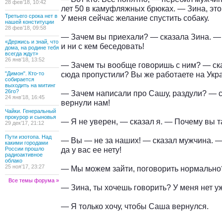
28 фев’18, 10:42
лет 50 в камуфляжных брюках. — Зина, эт
Третьего срока нет в
У меня сейчас желание спустить собаку.
нашей конституции
28 фев’18, 09:58
— Зачем вы приехали? — сказала Зина. — 
«Держись и знай, что
и ни с кем беседовать!
дома, на родине тебя
всегда ждут»
26 янв’18, 13:52
— Зачем ты вообще говоришь с ним? — ска
сюда пропустили? Вы же работаете на Украи
"Димон". Кто-то
собирается
выходить на митинг
26го?
— Зачем написали про Сашу, раздули? — 
24 янв’18, 16:45
вернули нам!
Чайки. Генеральный
прокурор и сыновья
— Я не уверен, — сказал я. — Почему вы т
29 дек’17, 21:12
Пути изотопа. Над
— Вы — не за наших! — сказал мужчина. —
какими городами
да у вас ее нету!
России прошло
радиоактивное
облако
25 ноя’17, 23:27
— Мы можем зайти, поговорить нормально
Все темы форума »
— Зина, ты хочешь говорить? У меня нет уж
— Я только хочу, чтобы Саша вернулся.