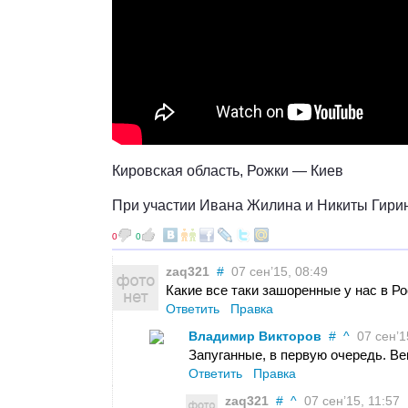
Кировская область, Рожки — Киев
При участии Ивана Жилина и Никиты Гири
0
0
zaq321
#
07 сен’15, 08:49
Какие все таки зашоренные у нас в Р
Ответить
Правка
Владимир Викторов
#
^
07 сен’15
Запуганные, в первую очередь. Ве
Ответить
Правка
zaq321
#
^
07 сен’15, 11:57