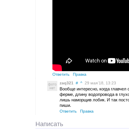
Ответить
Правка
zaq321
#
^
29 мая’18, 13:23
Вообще интересно, когда главчел 
ферме, длину водопровода в глух
лишь наморщив лобик. И так пост
пиши.
Ответить
Правка
Написать