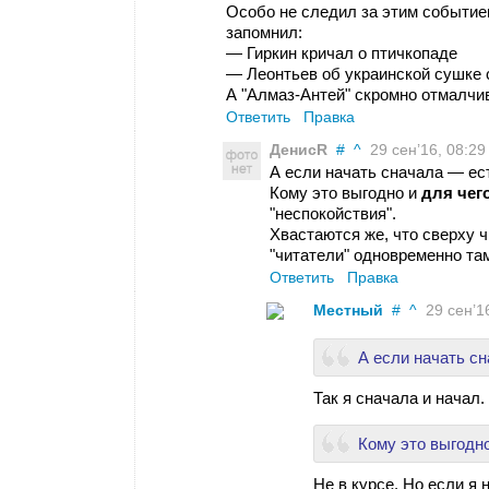
Особо не следил за этим событием
запомнил:
— Гиркин кричал о птичкопаде
— Леонтьев об украинской сушке
А "Алмаз-Антей" скромно отмалчи
Ответить
Правка
ДенисR
#
^
29 сен’16, 08:29
А если начать сначала — ес
Кому это выгодно и
для чег
"неспокойствия".
Хвастаются же, что сверху 
"читатели" одновременно та
Ответить
Правка
Местный
#
^
29 сен’16
А если начать с
Так я сначала и начал.
Кому это выгодно
Не в курсе. Но если я 