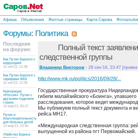
Афиша
Объявления
Желтые страницы
Карта Сарова
Фотоальбо
Форумы
:
Политика
Последние
Полный текст заявлен
на форуме:
следственной группы
Как Путин боролся с
коррупцией
11 ноя’23, 13:38
Владимир Викторов
- 28 сен’16, 23:47 [правка:
Как Путин боролся с
http://www.mk.ru/politics/2016/09/28/...
тарифами ЖКХ
11 ноя’23, 13:36
Государственная прокуратура Нидерландов
Корпорация
«Россия». Путин с
гибели малайзийского «Боинга», упавшего 
друзьями поделили
расследования, которое ведет международн
страну
14 мар’21, 00:27
Мы публикуем полный текст документа и в
рейса MH17.
Путин и
благотворительность
для больных детей
«Международная следственная группа: рей
13 мар’21, 23:56
выпущенной из района пгт Первомайский.
Убийство Бориса