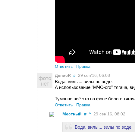
Ответить
Правка
ДенисR
#
29 сен’16, 06:08
Вода, вилы... вилы по воде.
А использование "МЧС-ого" тягача, ви
Туманно всё это на фоне белого тягач
Ответить
Правка
Местный
#
^
29 сен’16, 08:02
Вода, вилы... вилы по воде.