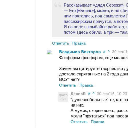
Рассказывает «дядя Сережа», С
— Его [«Боинг»], может, и не сб
ним прятались, под самолетом 
пассажирским прячутся, а потом
Я на поле в комбайне работал,
потом здесь сбили, а три — там
Ответить
Правка
Владимир Викторов
#
^
30 сен’1
Фосфором-фосфором, еще младенц
Зачем вы цитируете творчество д
достала спрятанные на 2 года дан
ВСУ" нет?
Ответить
Правка
ДенисR
#
^
30 сен’16, 10:23
"душевнобольные" те, кто р
на них.
А мужик, скорее всего, расс
могли "прятаться" под пасс
Ответить
Правка