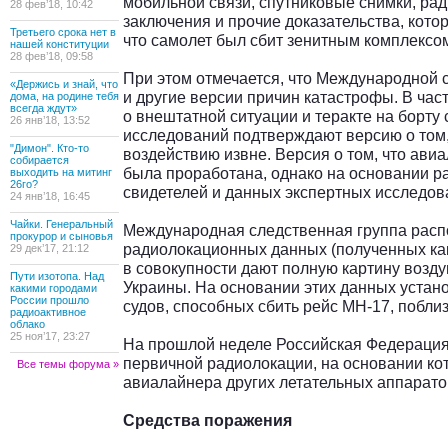
мобильной связи, спутниковые снимки, ра
28 фев’18, 10:42
заключения и прочие доказательства, кото
Третьего срока нет в
что самолет был сбит зенитным комплексом
нашей конституции
28 фев’18, 09:58
При этом отмечается, что Международной 
«Держись и знай, что
и другие версии причин катастрофы. В ча
дома, на родине тебя
всегда ждут»
о внештатной ситуации и теракте на борту
26 янв’18, 13:52
исследований подтверждают версию о том
"Димон". Кто-то
воздействию извне. Версия о том, что ави
собирается
была проработана, однако на основании р
выходить на митинг
26го?
свидетелей и данных экспертных исследов
24 янв’18, 16:45
Чайки. Генеральный
Международная следственная группа расп
прокурор и сыновья
радиолокационных данных (полученных как 
29 дек’17, 21:12
в совокупности дают полную картину возд
Пути изотопа. Над
Украины. На основании этих данных устан
какими городами
России прошло
судов, способных сбить рейс МН-17, побли
радиоактивное
облако
25 ноя’17, 23:27
На прошлой неделе Российская Федерация
первичной радиолокации, на основании кот
Все темы форума »
авиалайнера других летательных аппаратов
Средства поражения