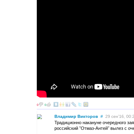
0
0
Владимир Викторов
#
29 сен’16, 00:
Традиционно накануне очередного за
российский "Отмаз-Антей" вылез с о