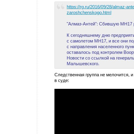
https://rg.ru/2016/09/28/almaz-ant
zaroshchenskogo.html
"Алмаз-Антей": Сбившую MH17 
К сегодняшнему дню предприяти
с самолетом МН17, и все они п
с направления населенного пун
оставалось под контролем Воо
Новости со ссылкой на генерал
Малышевского.
Следственная группа не мелочится, и
в суде: