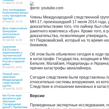
Немцова
27 фев’21, 23:20
фото: youtube.com
Зять миллиардера
Рыболовлева решил
стать президентом
Члены Международной следственной груп
Уругвая
МН-17, произошедшей 17 июля 2014 года,
23 мая’19, 21:23
доказательствами того, что лайнер был сби
Дело подмосковных
ракетного комплекса «Бук». Кроме того, в
прокуроров
окончательно
доказательства, позволяющие утверждать, 
развалено
пгт Первомайский, который на то время н
24 ноя’18, 12:25
боевиков.
Заявления
В.В.Путина о
национализме и
Об этом было объявлено сегодня в ходе п
"мученической"
в катастрофе. Государства, входящие в М
смерти населения
России в ядерной
Бельгия, Малайзия, Нидерланды и Украина
войне.
06 ноя’18, 19:51
причин катастрофы авиалайнера.
Полный текст
Сегодня следствием были представлены п
заявления
Международной
относительно системы вооружения, из котор
следственной
группы
Следствие в отношении виновных в катас
29 мая’18, 13:23
Версии
Как Путин ищет
аргументы для
оккупации
("возвращения
Проведенные экспертные исследования, по
домой") Прибалтики