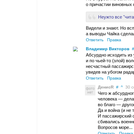
о причастии виновных 
Неужто все "чита
Видели и знают. Но вс
а выводы Чайка сделал
Ответить
Правка
Владимир Викторов
Абсурдно исходить из 
и по чьей-то (злой) во
несчастный пассажирск
увидев на убогом рад
Ответить
Правка
ДенисR
#
^
30 се
Чего ж абсурдног
человека — делае
во благо — друго
Да и война (и не 
И пассажирский с
сбивались военны
Вопросов море...
Ответить
Правка