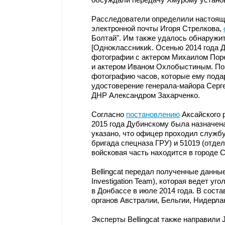
Расследователи определили настоящ
электронной почты Игоря Стрелкова,
Болтай". Им также удалось обнаружи
[Одноклассникиk. Осенью 2014 года 
фотографии с актером Михаилом Поре
и актером Иваном Охлобыстиным. П
фотографию часов, которые ему пода
удостоверение генерала-майора Серг
ДНР Александром Захарченко.
Согласно
постановлению
Аксайского р
2015 года Дубинскому была назначена
указано, что офицер проходил службу
бригада спецназа ГРУ) и 51019 (отде
войсковая часть находится в городе 
Bellingcat передал полученные данные
Investigation Team), которая ведет у
в Донбассе в июле 2014 года. В сост
органов Австралии, Бельгии, Нидерла
Эксперты Bellingcat также направили