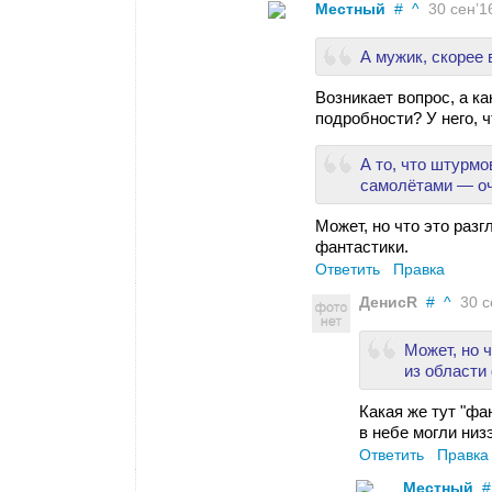
Местный
#
^
30 сен’16
А мужик, скорее 
Возникает вопрос, а ка
подробности? У него, ч
А то, что штурм
самолётами — оч
Может, но что это разг
фантастики.
Ответить
Правка
ДенисR
#
^
30 се
Может, но ч
из области
Какая же тут "фа
в небе могли низ
Ответить
Правка
Местный
#