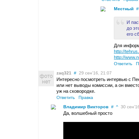
Местный
#
И пас
до эт
его с
Для инфор
http://tehrus
http://www.
Ответить
П
zaq321
#
29 сен’16, 21:07
Интересно посмотреть интервью с Пес
или нет выводы комиссии, а он вместо 
уж на сковородке.
Ответить
Правка
Владимир Викторов
#
^
30 сен’16
Да, волшебный просто