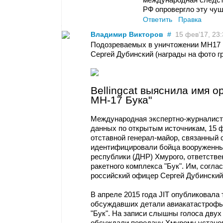
РФ опровергло эту чу
Ответить
Правка
Владимир Викторов
#
15 фев’17, 23:3
Подозреваемых в уничтожении MH17 н
Сергей Дубинский (награды на фото 
Bellingcat выяснила имя 
MH-17 Бука"
Международная экспертно-журналистск
данных по открытым источникам, 15
отставной генерал-майор, связанный
идентифицировали бойца вооруженны
республики (ДНР) Хмурого, ответстве
ракетного комплекса "Бук". Им, согла
российский офицер Сергей Дубинский
В апреле 2015 года JIT опубликовала
обсуждавших детали авиакатастрофы 
"Бук". На записи слышны голоса двух
обсуждали передачу Хмурому установ