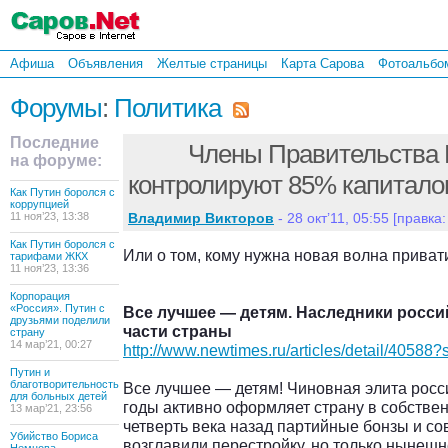
Афиша
Объявления
Желтые страницы
Карта Сарова
Фотоальбо
Форумы
:
Политика
Последние
Члены Правительства 
на форуме:
контролируют 85% капитало
Как Путин боролся с
коррупцией
11 ноя’23, 13:38
Владимир Викторов
- 28 окт’11, 05:55 [правка:
Как Путин боролся с
Или о том, кому нужна новая волна приват
тарифами ЖКХ
11 ноя’23, 13:36
Корпорация
«Россия». Путин с
Все лучшее — детям. Наследники росси
друзьями поделили
части страны
страну
14 мар’21, 00:27
http://www.newtimes.ru/articles/detail/4058
Путин и
благотворительность
Все лучшее — детям! Чиновная элита росс
для больных детей
годы активно оформляет страну в собствен
13 мар’21, 23:56
четверть века назад партийные бонзы и со
Убийство Бориса
возглавили перестройку, но только нынеш