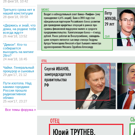
28 фев’18, 10:42
Третьего срока нет в
нашей конституции
28 фев’18, 09:58
«Держись и знай, что
дома, на родине тебя
всегда ждут»
26 янв’18, 13:52
"Димон". Кто-то
собирается
выходить на митинг
26го?
24 янв’18, 16:45
Чайки. Генеральный
прокурор и сыновья
29 дек’17, 21:12
Пути изотопа. Над
какими городами
России прошло
радиоактивное
облако
25 ноя’17, 23:27
Все темы форума »