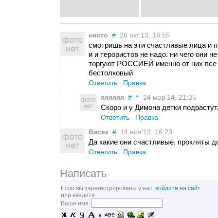
никто
#
26 окт’13, 18:55
смотришь на эти счастливые лица и 
и и терористов не надо. ни чего они 
торгуют РОССИЕЙ именно от них все 
бестолковый
Ответить
Правка
яяяяяя
#
^
24 мар’14, 21:35
Скоро и у Димона детки подрастут
Ответить
Правка
Васек
#
14 ноя’13, 16:23
Да какие они счастливые, прокляты до
Ответить
Правка
Написать
Если вы зарегистрированы у нас,
войдите на сайт
.
или введите
Ваше имя: