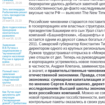
Немцова
27 фев’21, 23:20
бюрократии удалось добиться заветной цел
госсобственностью де-факто наследуемым.
Зять миллиардера
вкусные части РФ — выяснял The New Tim
Рыболовлева решил
стать президентом
Уругвая
23 мая’19, 21:23
Российские чиновники стараются поставит
в госкорпорациях или властных структура
Дело подмосковных
президентом Башкирии его сын Урал стал 
прокуроров
окончательно
компаний «Башнефтехим», «Башнефть» и «
развалено
24 ноя’18, 12:25
остается одним из двухсот самых богатых 
2011. Самарский губернатор Константин Ти
Заявления
директором одного из крупных региональн
В.В.Путина о
национализме и
Лужков трудоустраивал отпрыска в «Межрег
"мученической"
смерти населения
уже отошли от дел. Теперь на руководящие
России в ядерной
и корпорациях устремилось новое поколени
войне.
06 ноя’18, 19:51
в частности, Андрея Клепача, замминистра
а значит, и
правительственные чиновник
Полный текст
заявления
отечественной экономики. Правда, стоят
Международной
экономика: суммарная капитализация э
следственной
группы
по мнению Сергея Алексашенко, дирек
29 мая’18, 13:23
исследованиям Высшей школы экономик
Как Путин ищет
всех российских компаний.
Можно не сом
аргументы для
новой приватизации госсобственности, вип
оккупации
("возвращения
контрольные пакеты оказались в своих рук
домой") Прибалтики